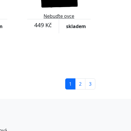
Nebuďte ovce
449 Kč
m
skladem
1
2
3
ová