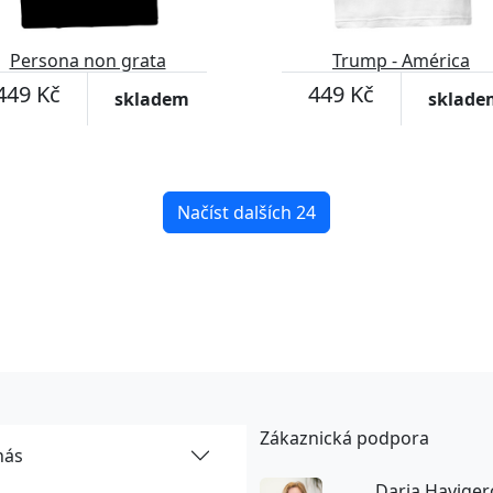
Persona non grata
Trump - América
449 Kč
449 Kč
skladem
sklade
Načíst dalších 24
Zákaznická podpora
nás
Darja Haviger