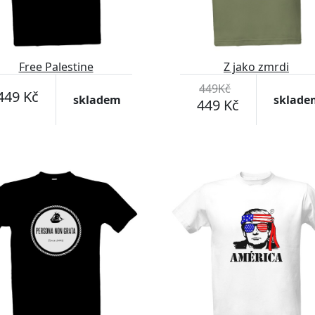
Free Palestine
Z jako zmrdi
449Kč
449 Kč
skladem
sklade
449 Kč