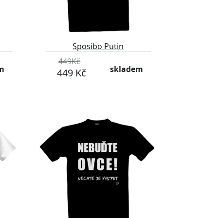
Sposibo Putin
449Kč
m
skladem
449 Kč