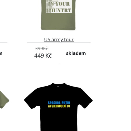
US army tour
399Kč
m
skladem
449 Kč