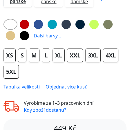
pánské
pánské
dámské
Další barvy...
XS
S
M
L
XL
XXL
3XL
4XL
5XL
Tabulka velikostí
Objednat více kusů
Vyrobíme za
1–3 pracovních dní
.
Kdy zboží dostanu?
449
Kč