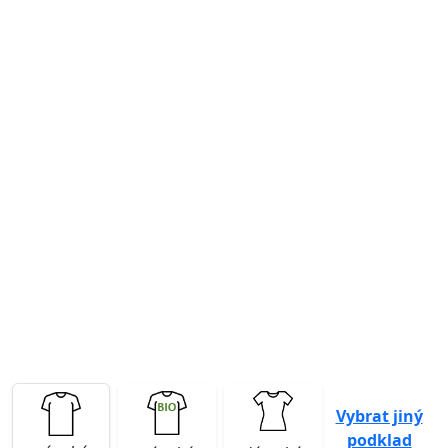
Previous
Next
Vybrat jiný
podklad