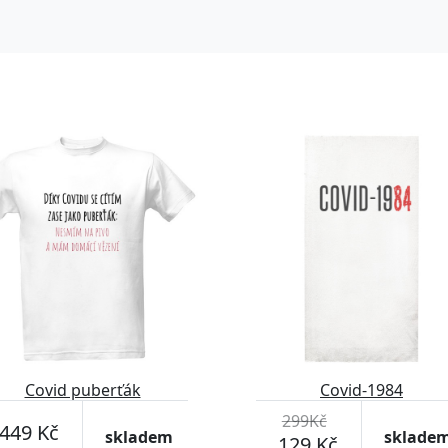
-56%
Covid puberťák
Covid-1984
299Kč
449 Kč
skladem
sklade
129 Kč