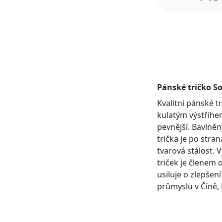
Pánské tričko So
Kvalitní pánské 
kulatým výstřihem
pevnější. Bavlněn
trička je po stra
tvarová stálost. 
triček je členem 
usiluje o zlepšen
průmyslu v Číně, 