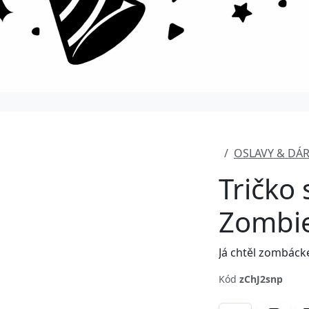
OSLAVY & DÁ
Tričko
Zombie
Já chtěl zombáckej
Kód
zChJ2snp