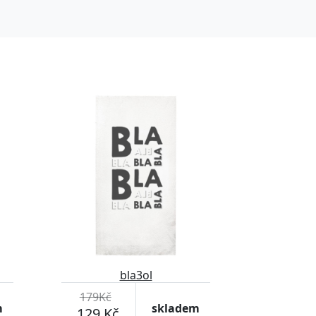
-27%
bla3ol
179Kč
m
skladem
129 Kč