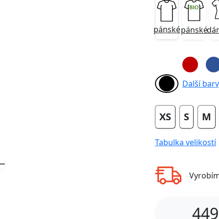
pánské
pánské
dá
Next
Další barvy
XS
S
M
Tabulka velikostí
Vyrobí
449