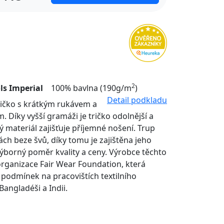
2
ls Imperial
100% bavlna (190g/m
)
Detail podkladu
tričko s krátkým rukávem a
. Díky vyšší gramáži je tričko odolnější a
ý materiál zajišťuje příjemné nošení. Trup
nách beze švů, díky tomu je zajištěna jeho
Výborný poměr kvality a ceny. Výrobce těchto
organizace Fair Wear Foundation, která
í podmínek na pracovištích textilního
Bangladéši a Indii.