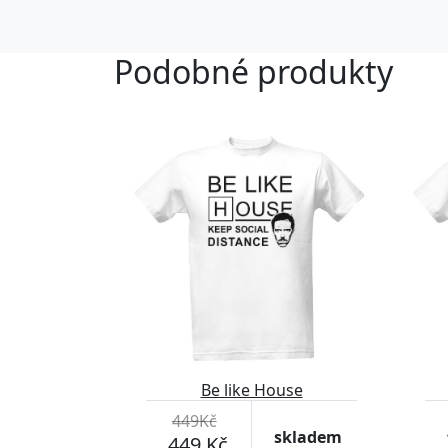
Podobné produkty
Be like House
449Kč
skladem
449 Kč