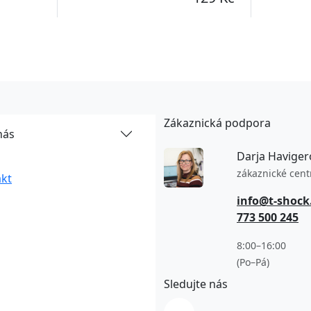
Zákaznická podpora
nás
Darja Haviger
zákaznické cen
kt
info@t-shock
773 500 245
8:00–16:00
(Po–Pá)
Sledujte nás