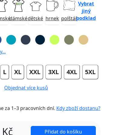
Vybrat
jiný
podklad
mské
dámské
dětské
hrnek
polštář
...
L
XL
XXL
3XL
4XL
5XL
Objednat více kusů
me za
1–3 pracovních dní
.
Kdy zboží dostanu?
Kč
Přidat do košíku