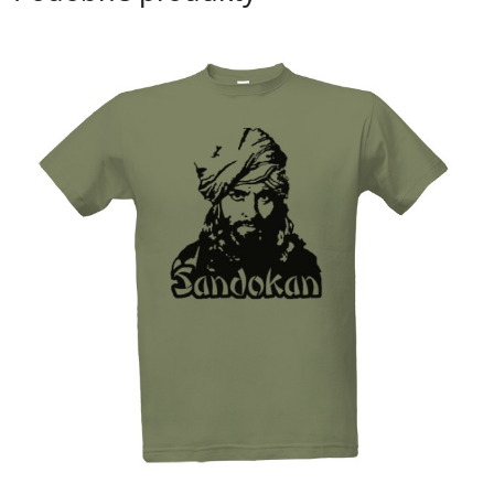
Přizpůsobitelný motiv