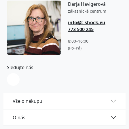
Darja Havigerová
zákaznické centrum
info@t-shock.eu
773 500 245
8:00–16:00
(Po–Pá)
Sledujte nás
Vše o nákupu
O nás