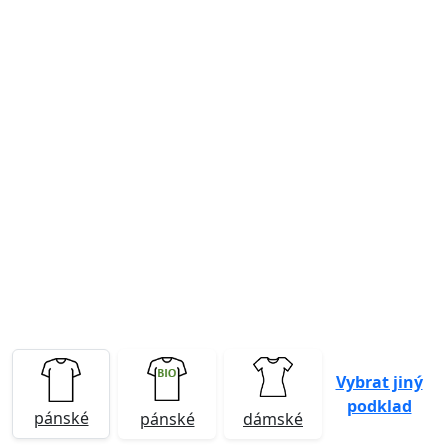
Previous
Next
Vybrat jiný
podklad
pánské
pánské
dámské