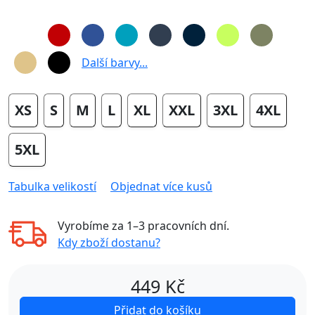
Další barvy...
XS
S
M
L
XL
XXL
3XL
4XL
5XL
Tabulka velikostí
Objednat více kusů
Vyrobíme za
1–3 pracovních dní
.
Kdy zboží dostanu?
449
Kč
Přidat do košíku