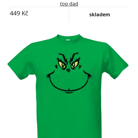
top dad
449 Kč
skladem