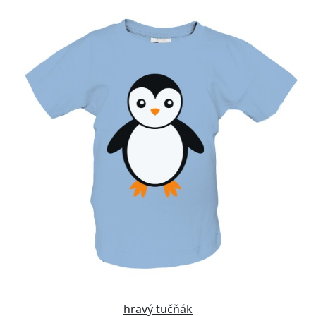
hravý tučňák