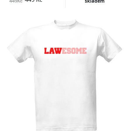
449Kč
skladem