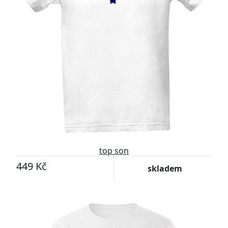
top son
449 Kč
skladem