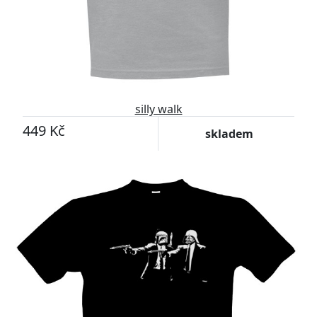
silly walk
449 Kč
skladem