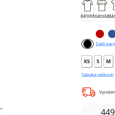
pánské
pánské
dá
Next
Další barvy
XS
S
M
Tabulka velikostí
Vyrobí
449