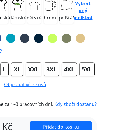
Vybrat
jiný
podklad
mské
dámské
dětské
hrnek
polštář
...
L
XL
XXL
3XL
4XL
5XL
Objednat více kusů
me za
1–3 pracovních dní
.
Kdy zboží dostanu?
Kč
Přidat do košíku