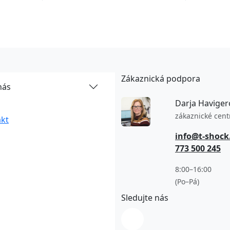
Zákaznická podpora
nás
Darja Haviger
zákaznické cen
kt
info@t-shock
773 500 245
8:00–16:00
(Po–Pá)
Sledujte nás