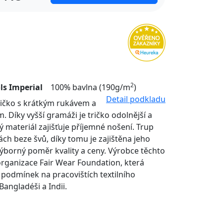
2
ls Imperial
100% bavlna (190g/m
)
Detail podkladu
tričko s krátkým rukávem a
. Díky vyšší gramáži je tričko odolnější a
ý materiál zajišťuje příjemné nošení. Trup
nách beze švů, díky tomu je zajištěna jeho
Výborný poměr kvality a ceny. Výrobce těchto
organizace Fair Wear Foundation, která
í podmínek na pracovištích textilního
Bangladéši a Indii.