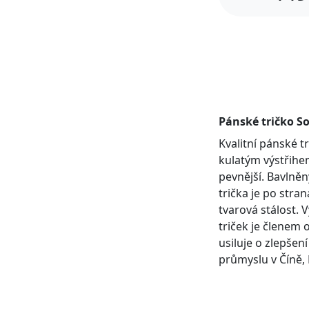
Pánské tričko So
Kvalitní pánské 
kulatým výstřihem
pevnější. Bavlněn
trička je po stra
tvarová stálost. 
triček je členem 
usiluje o zlepšen
průmyslu v Číně, 