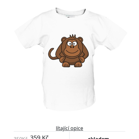
lítající opice
359 Kč