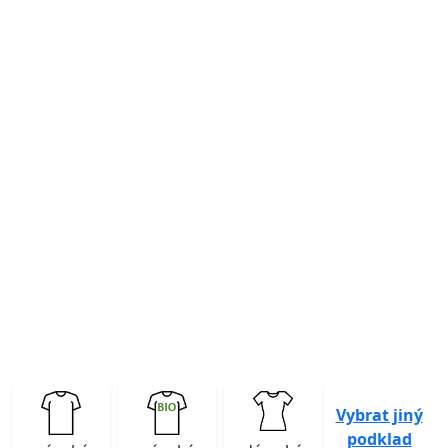
Previous
Next
Vybrat jiný
podklad