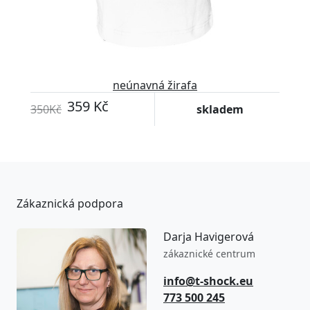
neúnavná žirafa
359 Kč
350Kč
skladem
Zákaznická podpora
Darja Havigerová
zákaznické centrum
info@t-shock.eu
773 500 245