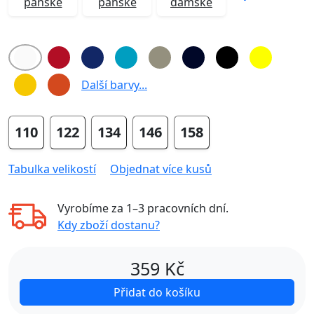
pánské
pánské
dámské
Další barvy...
110
122
134
146
158
Tabulka velikostí
Objednat více kusů
Vyrobíme za
1–3 pracovních dní
.
Kdy zboží dostanu?
359
Kč
Přidat do košíku