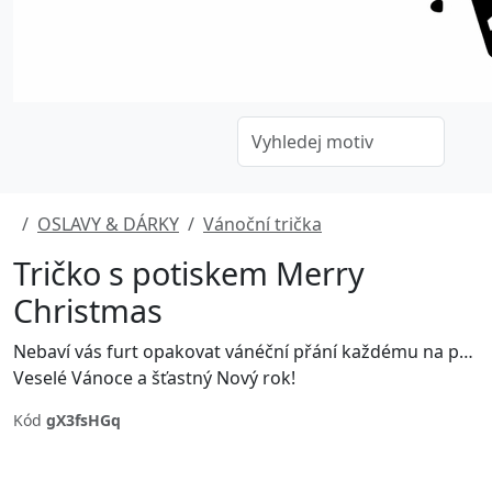
OSLAVY & DÁRKY
Vánoční trička
Tričko s potiskem Merry
Christmas
Nebaví vás furt opakovat vánéční přání každému na potkání. Tady je příjemný kompromis! ;)
Veselé Vánoce a šťastný Nový rok!
Kód
gX3fsHGq