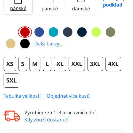
podklad
pánské
pánské
dámské
Další barvy...
XS
S
M
L
XL
XXL
3XL
4XL
5XL
Tabulka velikostí
Objednat více kusů
Vyrobíme za
1–3 pracovních dní
.
Kdy zboží dostanu?