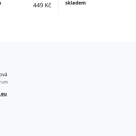
m
skladem
449 Kč
ová
trum
.eu