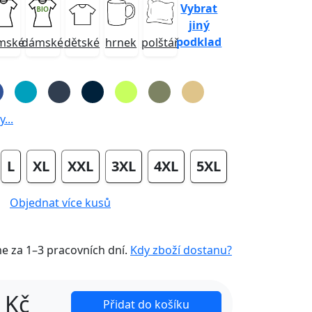
Vybrat
jiný
podklad
mské
dámské
dětské
hrnek
polštář
...
L
XL
XXL
3XL
4XL
5XL
Objednat více kusů
me za
1–3 pracovních dní
.
Kdy zboží dostanu?
Kč
Přidat do košíku