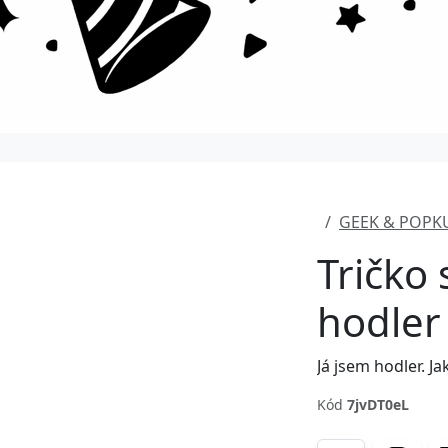
GEEK & POPK
Tričko 
hodler
Já jsem hodler. J
Kód
7jvDT0eL