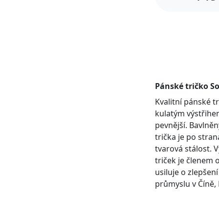
Pánské tričko So
Kvalitní pánské 
kulatým výstřihem
pevnější. Bavlněn
trička je po stra
tvarová stálost. 
triček je členem 
usiluje o zlepšen
průmyslu v Číně, 