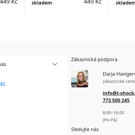
449 Kč
449 Kč
skladem
sklade
Zákaznická podpora
nás
Darja Haviger
zákaznické cen
kt
info@t-shock
773 500 245
8:00–16:00
(Po–Pá)
Sledujte nás