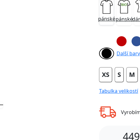
pánské
pánské
dá
Next
Další barvy
XS
S
M
Tabulka velikostí
Vyrobí
449