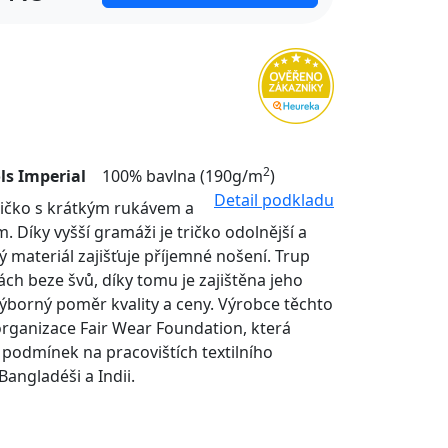
2
ls Imperial
100% bavlna (190g/m
)
Detail podkladu
tričko s krátkým rukávem a
. Díky vyšší gramáži je tričko odolnější a
ý materiál zajišťuje příjemné nošení. Trup
nách beze švů, díky tomu je zajištěna jeho
Výborný poměr kvality a ceny. Výrobce těchto
organizace Fair Wear Foundation, která
í podmínek na pracovištích textilního
Bangladéši a Indii.