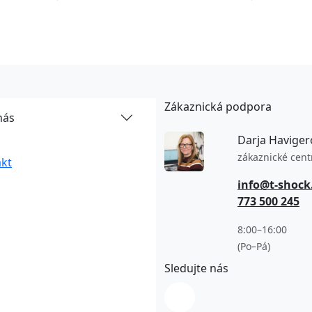
Zákaznická podpora
nás
Darja Haviger
zákaznické cen
kt
info@t-shock
773 500 245
8:00–16:00
(Po–Pá)
Sledujte nás