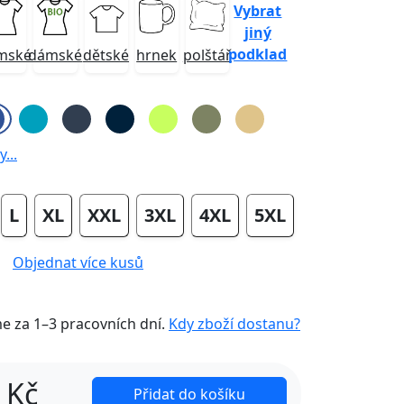
Vybrat
jiný
podklad
mské
dámské
dětské
hrnek
polštář
...
L
XL
XXL
3XL
4XL
5XL
Objednat více kusů
me za
1–3 pracovních dní
.
Kdy zboží dostanu?
Kč
Přidat do košíku