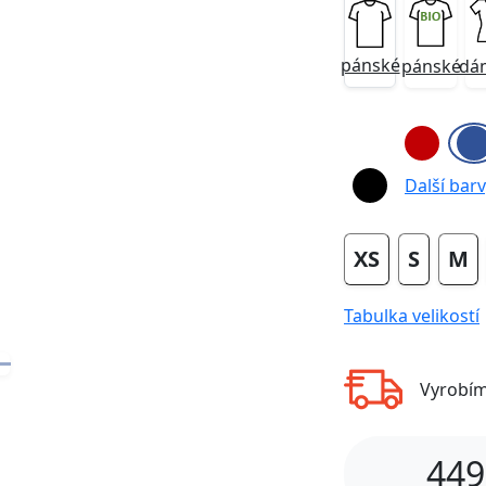
pánské
pánské
dá
Next
Další barvy
XS
S
M
Tabulka velikostí
Vyrobí
449