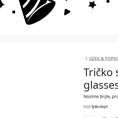
GEEK & POPK
Tričko
glasse
Nosíme brýle, pr
Kód
fyBcr8qH