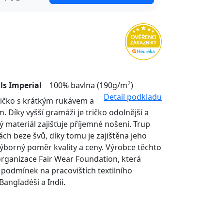
2
ls Imperial
100% bavlna (190g/m
)
Detail podkladu
tričko s krátkým rukávem a
. Díky vyšší gramáži je tričko odolnější a
ý materiál zajišťuje příjemné nošení. Trup
nách beze švů, díky tomu je zajištěna jeho
Výborný poměr kvality a ceny. Výrobce těchto
organizace Fair Wear Foundation, která
í podmínek na pracovištích textilního
Bangladéši a Indii.