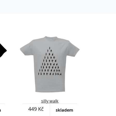
silly walk
449 Kč
m
skladem