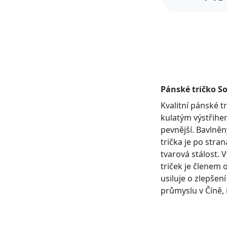
Pánské tričko So
Kvalitní pánské 
kulatým výstřihem
pevnější. Bavlněn
trička je po stra
tvarová stálost. 
triček je členem 
usiluje o zlepšen
průmyslu v Číně, 