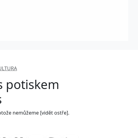
ULTURA
 s potiskem
s
otože nemůžeme [vidět ostře].