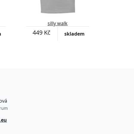
silly walk
449 Kč
m
skladem
ová
trum
.eu