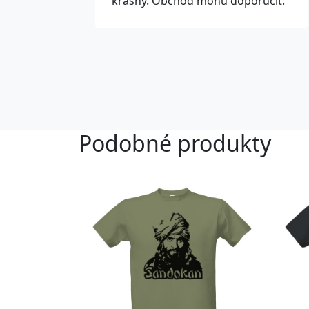
krásný. Obchod mohu doporučit.
Podobné produkty
Přizpůsobitelný motiv