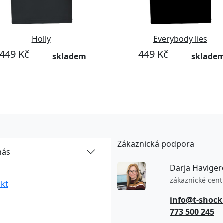
Holly
Everybody lies
449 Kč
449 Kč
skladem
sklade
Zákaznická podpora
nás
Darja Haviger
zákaznické cen
kt
info@t-shock
773 500 245