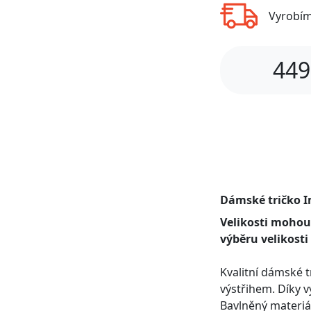
Vyrobí
449
Dámské tričko I
Velikosti mohou
výběru velikosti
Kvalitní dámské 
výstřihem. Díky vy
Bavlněný materiá