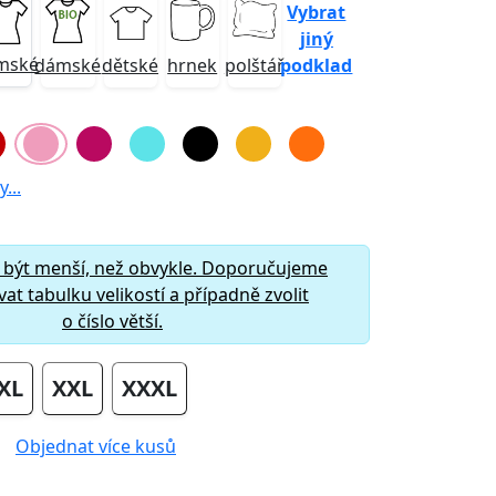
Vybrat
jiný
mské
podklad
dámské
dětské
hrnek
polštář
...
 být menší, než obvykle. Doporučujeme
at tabulku velikostí a případně zvolit
o číslo větší.
XL
XXL
XXXL
Objednat více kusů