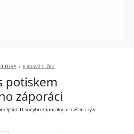
ULTURA
Filmová trička
 s potiskem
ho záporáci
Tričko s 36 nejznámějšími Disneyho záporáky pro všechny velké milovníky Disney pohádek! :)