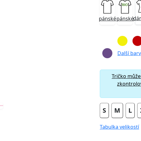
dá
pánské
pánské
Next
Další barvy
Tričko může
zkontrolov
S
M
L
Tabulka velikostí