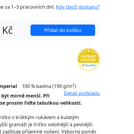
me za
1–3 pracovních dní
.
Kdy zboží dostanu?
Kč
Přidat do košíku
2
mperial
100 % bavlna (190 g/m
)
Detail podkladu
 být mírně menší. Při
 se prosím řiďte tabulkou velikostí.
tričko s krátkým rukávem a kulatým
šší gramáži je tričko odolnější a pevnější.
l zajišťuje příjemné nošení. Výborný poměr