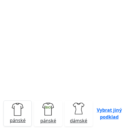
Previous
Next
Vybrat jiný
podklad
pánské
pánské
dámské