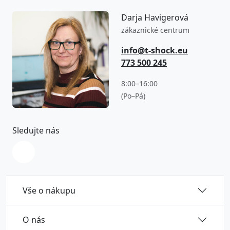
Darja Havigerová
zákaznické centrum
info@t-shock.eu
773 500 245
8:00–16:00
(Po–Pá)
Sledujte nás
Vše o nákupu
O nás