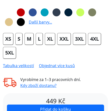
Další barvy...
XS
S
M
L
XL
XXL
3XL
4XL
5XL
Tabulka velikostí
Objednat více kusů
Vyrobíme za
1–3 pracovních dní
.
Kdy zboží dostanu?
449
Kč
Přidat do košíku