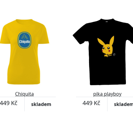
Chiquita
pika playboy
449 Kč
449 Kč
skladem
sklade