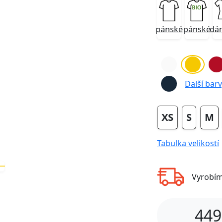
pánské
pánské
dá
Next
Další barvy
XS
S
M
Tabulka velikostí
Vyrobí
449