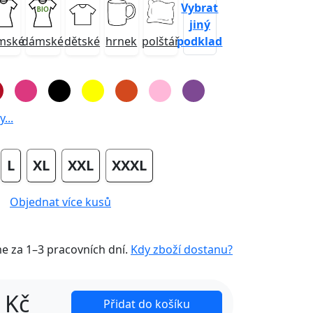
Vybrat
jiný
podklad
mské
dámské
dětské
hrnek
polštář
...
L
XL
XXL
XXXL
Objednat více kusů
me za
1–3 pracovních dní
.
Kdy zboží dostanu?
Kč
Přidat do košíku