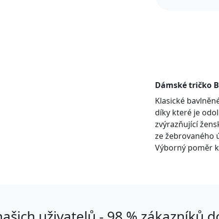
Dámské tričko B
Klasické bavlněné
díky které je odo
zvýrazňující žens
ze žebrovaného ú
Výborný poměr kv
ašich uživatelů - 98 % zákazníků 