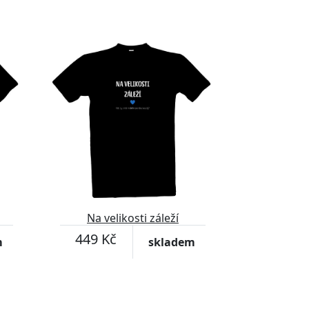
Přizpůsobitelný motiv
Na velikosti záleží
449 Kč
m
skladem