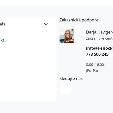
Zákaznická podpora
nás
Darja Haviger
zákaznické cen
kt
info@t-shock
773 500 245
8:00–16:00
(Po–Pá)
Sledujte nás