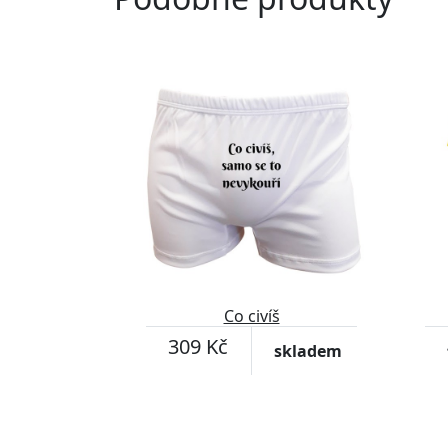
Přizpůsobitelný motiv
Co civíš
309 Kč
skladem