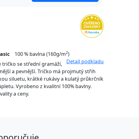
2
asic
100 % bavlna (160g/m
)
Detail podkladu
 tričko se střední gramáží,
lnější a pevnější. Tričko má projmutý střih
kou siluetu, krátké rukávy a kulatý průkrčník
pletu. Vyrobeno z kvalitní 100% bavlny.
ality a ceny.
doporučuje