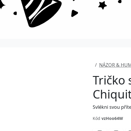
NÁZOR & HU
Tričko
Chiqui
Svlékni svou příte
Kód
vzHoo64W