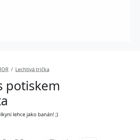
MOR
Lechtivá trička
 s potiskem
ta
lkyni lehce jako banán! ;)