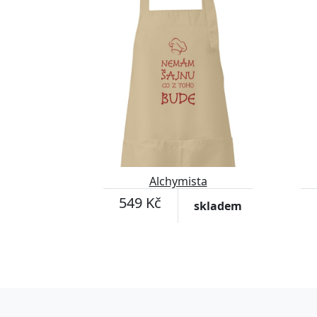
Alchymista
549 Kč
skladem