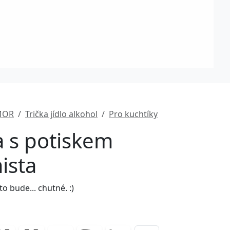
MOR
Trička jídlo alkohol
Pro kuchtíky
a s potiskem
ista
to bude... chutné. :)