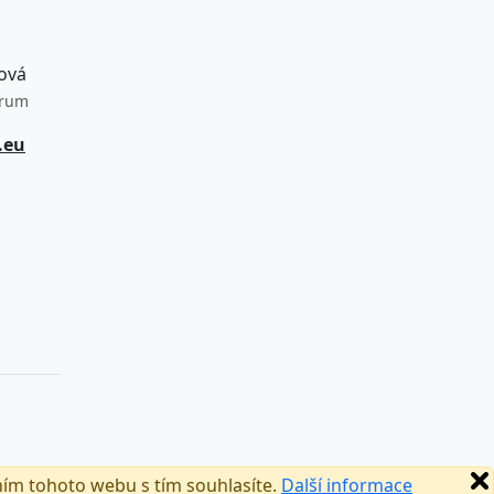
ová
trum
.eu
ním tohoto webu s tím souhlasíte.
Další informace