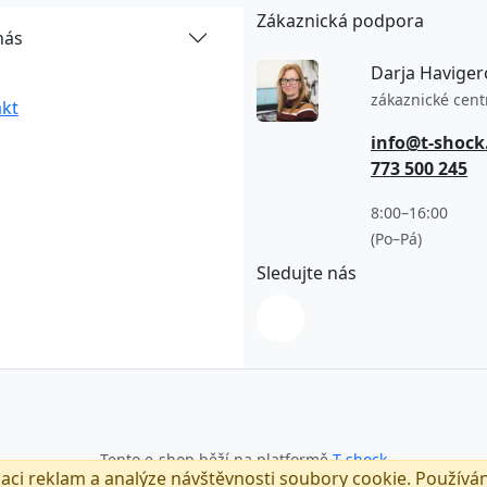
Zákaznická podpora
nás
Darja Haviger
zákaznické cen
kt
info@t-shock
773 500 245
8:00–16:00
(Po–Pá)
Sledujte nás
Tento e-shop běží na platformě
T-shock
zaci reklam a analýze návštěvnosti soubory cookie. Používá