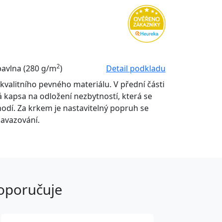
2
bavlna (280 g/m
)
Detail podkladu
kvalitního pevného materiálu. V přední části
á kapsa na odložení nezbytností, která se
 hodí. Za krkem je nastavitelný popruh se
avazování.
doporučuje