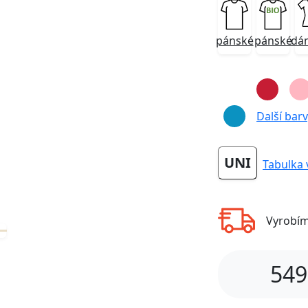
pánské
pánské
dá
Next
Další barvy
UNI
Tabulka 
Vyrobí
549