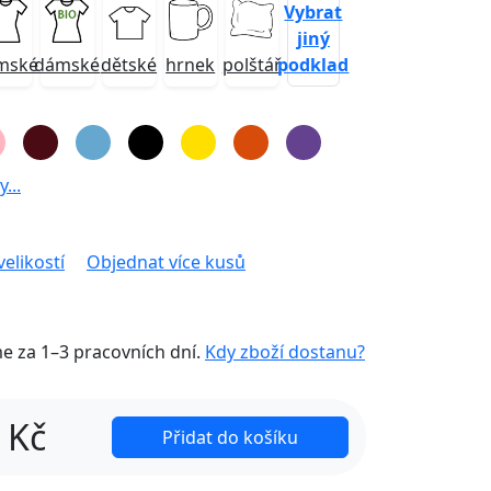
Vybrat
jiný
podklad
mské
dámské
dětské
hrnek
polštář
...
velikostí
Objednat více kusů
me za
1–3 pracovních dní
.
Kdy zboží dostanu?
Kč
Přidat do košíku