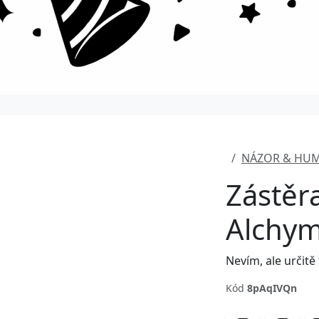
NÁZOR & HU
Zástěr
Alchym
Nevím, ale určitě 
Kód
8pAqIVQn