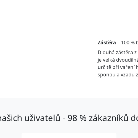
Zástěra
100 % 
Dlouhá zástěra z 
je velká dvoudíln
určitě při vaření
sponou a vzadu z
ašich uživatelů - 98 % zákazníků 