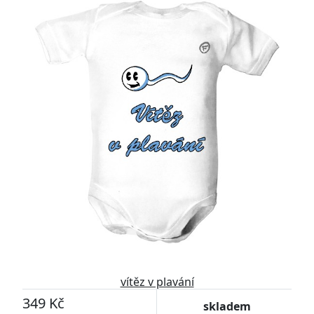
vítěz v plavání
349 Kč
skladem