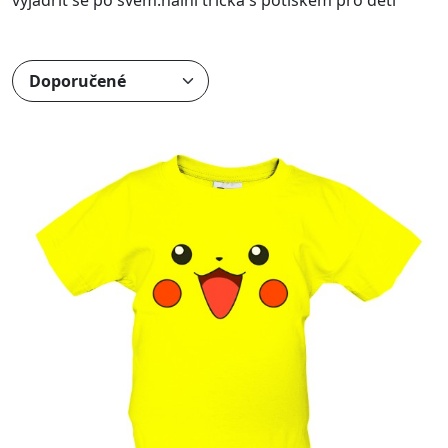
vyjádřit se po svém.nální trička s potiskem pro děti