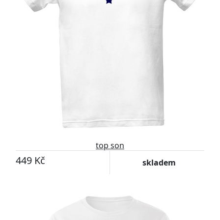
top son
449 Kč
skladem