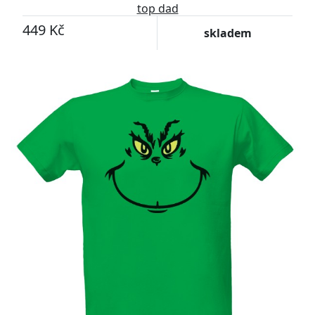
top dad
449 Kč
skladem