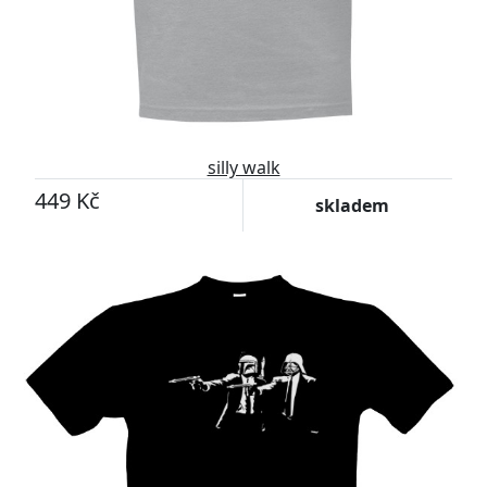
silly walk
449 Kč
skladem