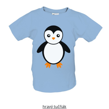
hravý tučňák