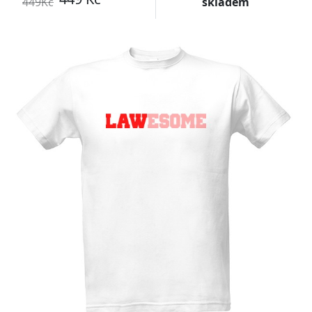
449Kč
skladem