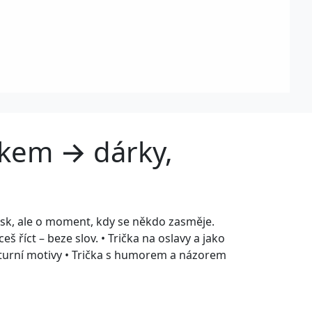
iskem → dárky,
otisk, ale o moment, kdy se někdo zasměje.
eš říct – beze slov. • Trička na oslavy a jako
lturní motivy • Trička s humorem a názorem