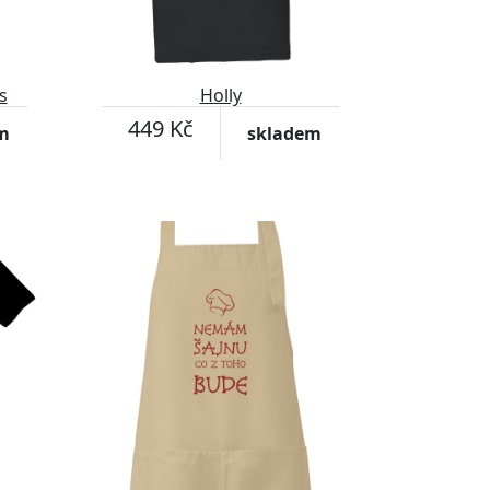
s
Holly
449 Kč
m
skladem