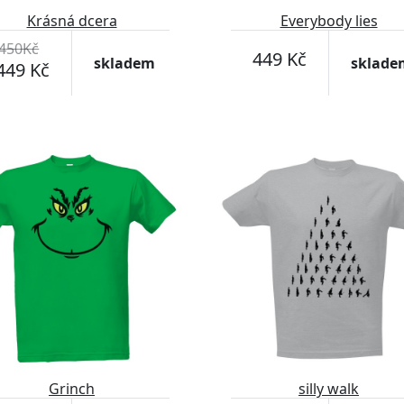
Krásná dcera
Everybody lies
450Kč
449 Kč
skladem
sklade
449 Kč
Grinch
silly walk