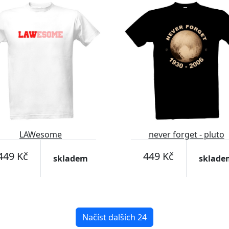
LAWesome
never forget - pluto
449 Kč
449 Kč
skladem
sklade
Načíst dalších 24