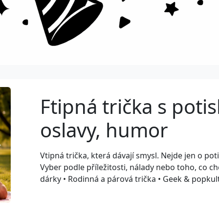
Ftipná trička s pot
oslavy, humor
Next
Vtipná trička, která dávají smysl. Nejde jen o p
Vyber podle příležitosti, nálady nebo toho, co chc
dárky • Rodinná a párová trička • Geek & popku