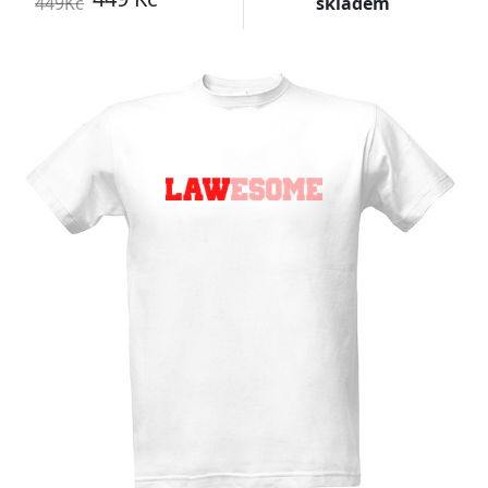
449Kč
skladem