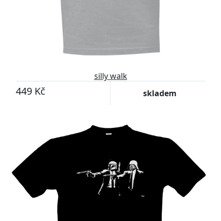
silly walk
449 Kč
skladem