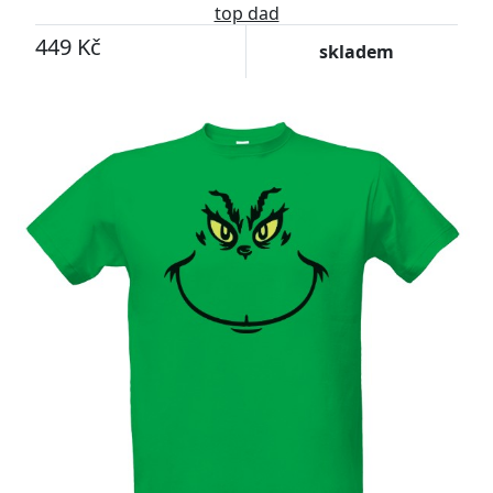
top dad
449 Kč
skladem