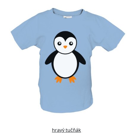
hravý tučňák