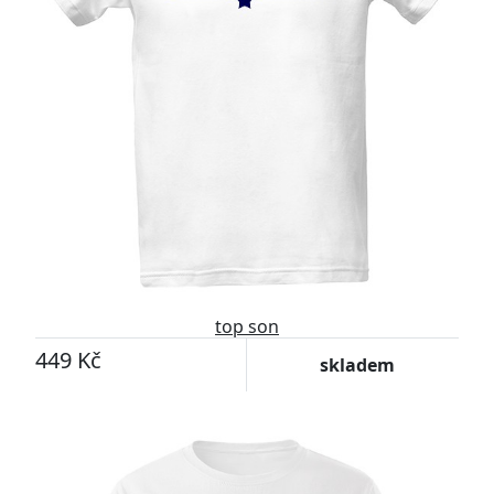
top son
449 Kč
skladem