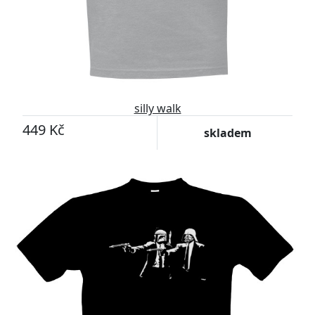
silly walk
449 Kč
skladem