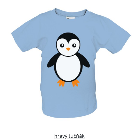
hravý tučňák