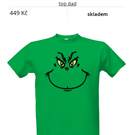
top dad
449 Kč
skladem