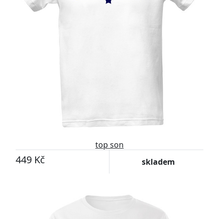
top son
449 Kč
skladem