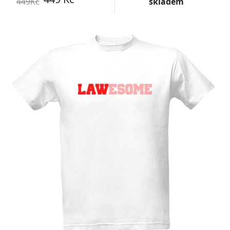
449Kč
skladem