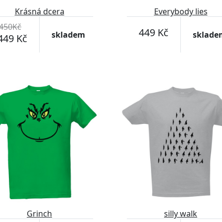
Krásná dcera
Everybody lies
450Kč
449 Kč
skladem
sklade
449 Kč
Grinch
silly walk