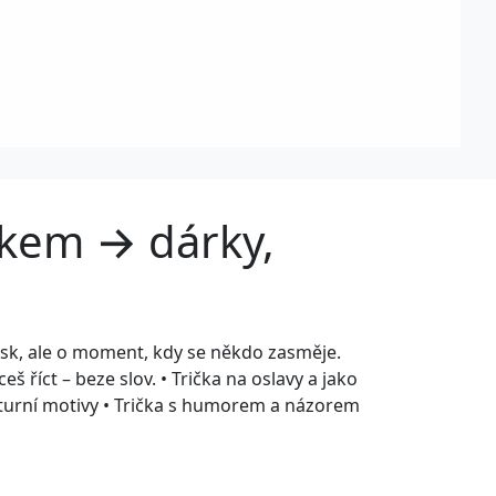
iskem → dárky,
otisk, ale o moment, kdy se někdo zasměje.
eš říct – beze slov. • Trička na oslavy a jako
lturní motivy • Trička s humorem a názorem