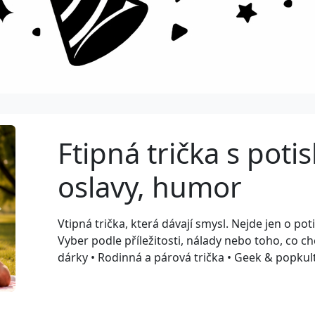
Ftipná trička s pot
oslavy, humor
Next
Vtipná trička, která dávají smysl. Nejde jen o p
Vyber podle příležitosti, nálady nebo toho, co chc
dárky • Rodinná a párová trička • Geek & popku