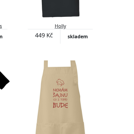
s
Holly
449 Kč
m
skladem