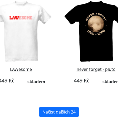
LAWesome
never forget - pluto
449 Kč
449 Kč
skladem
sklade
Načíst dalších 24