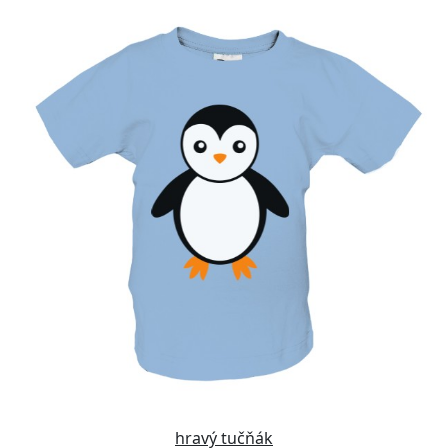
hravý tučňák