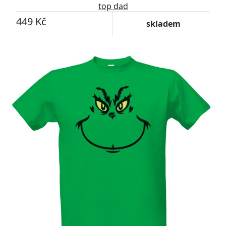
top dad
449 Kč
skladem