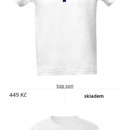
top son
449 Kč
skladem