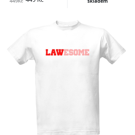
449Kč
skladem