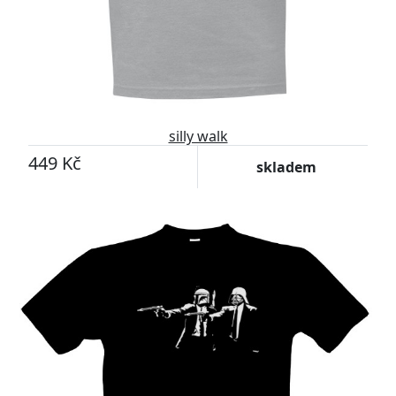
silly walk
449 Kč
skladem