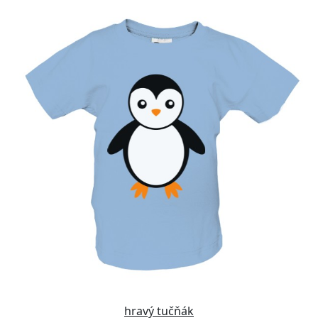
hravý tučňák