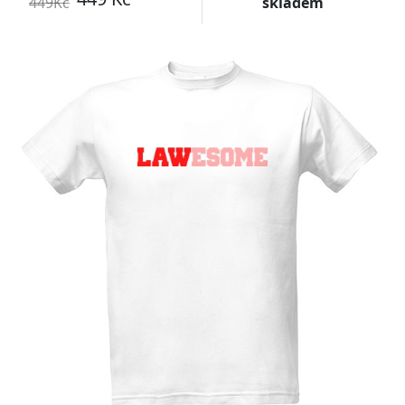
449Kč
skladem