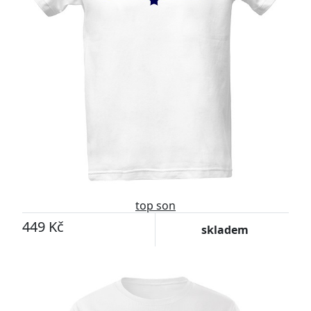
top son
449 Kč
skladem