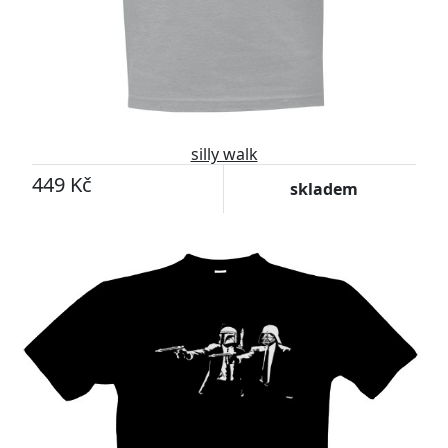
silly walk
449 Kč
skladem