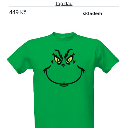
top dad
449 Kč
skladem