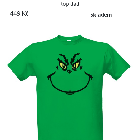
top dad
449 Kč
skladem