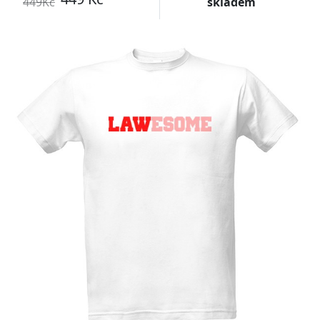
449Kč
skladem