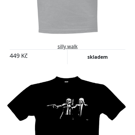
silly walk
449 Kč
skladem