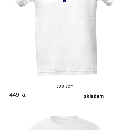
top son
449 Kč
skladem