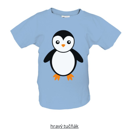
hravý tučňák