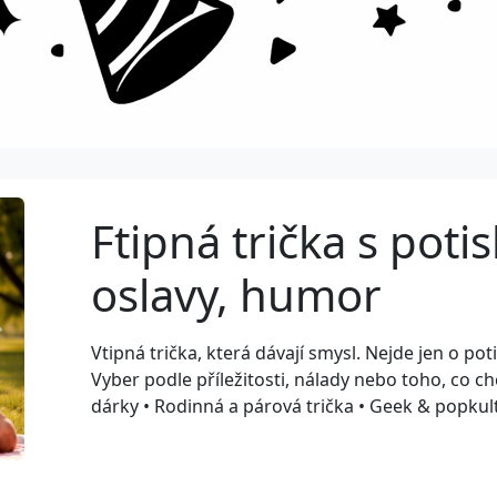
Ftipná trička s pot
oslavy, humor
Next
Vtipná trička, která dávají smysl. Nejde jen o p
Vyber podle příležitosti, nálady nebo toho, co chc
dárky • Rodinná a párová trička • Geek & popku