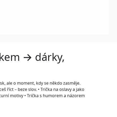
iskem → dárky,
otisk, ale o moment, kdy se někdo zasměje.
eš říct – beze slov. • Trička na oslavy a jako
lturní motivy • Trička s humorem a názorem